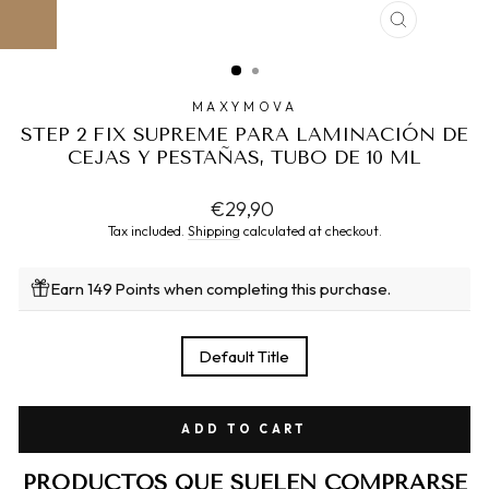
CLOSE
(ESC)
MAXYMOVA
STEP 2 FIX SUPREME PARA LAMINACIÓN DE
CEJAS Y PESTAÑAS, TUBO DE 10 ML
Regular
€29,90
price
Tax included.
Shipping
calculated at checkout.
Earn 149 Points when completing this purchase.
TITLE
Default Title
ADD TO CART
PRODUCTOS QUE SUELEN COMPRARSE