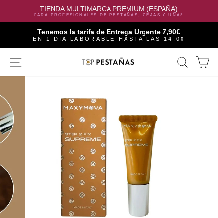
TIENDA MULTIMARCA PREMIUM (ESPAÑA)
PARA PROFESIONALES DE PESTAÑAS, CEJAS Y UÑAS
Tenemos la tarifa de Entrega Urgente 7,90€
EN 1 DÍA LABORABLE HASTA LAS 14:00
Skip
SITE NAVIGATION
SEAR
C
to
content