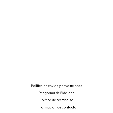
STEP 2 FIX SUPREME
PARA LAMINACIÓN DE
CEJAS Y PESTAÑAS,
TUBO DE 10 ML
MAXYMOVA
€29,90
Política de envíos y devoluciones
Programa de Fidelidad
Política de reembolso
Información de contacto