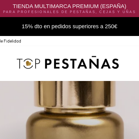
TIENDA MULTIMARCA PREMIUM (ESPAÑA)
PARA PROFESIONALES DE PESTAÑAS, CEJAS Y UÑAS
15% dto en pedidos superiores a 250€
e Fidelidad