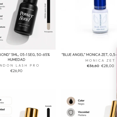
OND" 5ML, 05-1 SEG, 50-65%
“BLUE ANGEL” MONICA ZET, 0,5-
HUMEDAD
MONICA ZET
NDON LASH PRO
Regular
Sale
€36,60
€28,00
price
price
€26,90