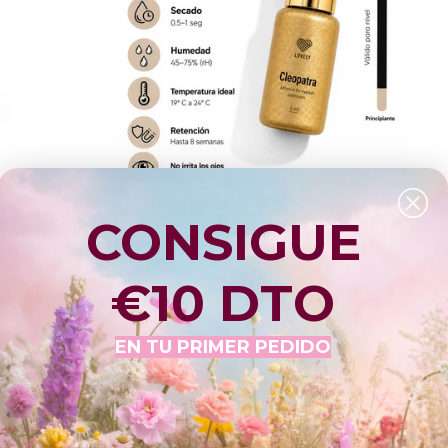
1 SEG, 45-75%
"CLEOPATRA" LOVELY 0,5-1 SEG 40-70%
CONSIGUE
HUMEDAD
LOVELY
from €28,50
€10 DTO
EN TU PRIMER PEDIDO
Sold Out