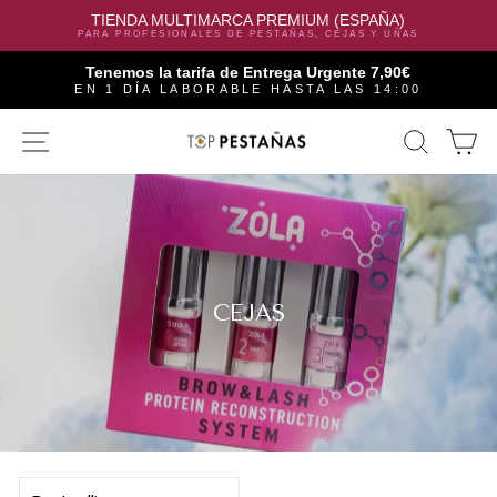
TIENDA MULTIMARCA PREMIUM (ESPAÑA)
PARA PROFESIONALES DE PESTAÑAS, CEJAS Y UÑAS
Tenemos la tarifa de Entrega Urgente 7,90€
EN 1 DÍA LABORABLE HASTA LAS 14:00
Skip
SITE NAVIGATION
SEAR
C
to
content
CEJAS
SORT