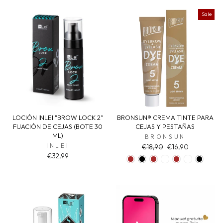
Sale
LOCIÓN INLEI "BROW LOCK 2"
BRONSUN® CREMA TINTE PARA
FIJACIÓN DE CEJAS (BOTE 30
CEJAS Y PESTAÑAS
ML)
BRONSUN
INLEI
Regular
Sale
€18,90
€16,90
price
price
€32,99