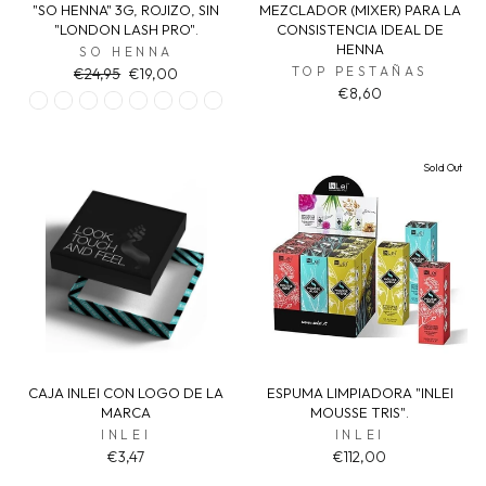
"SO HENNA" 3G, ROJIZO, SIN
MEZCLADOR (MIXER) PARA LA
"LONDON LASH PRO".
CONSISTENCIA IDEAL DE
HENNA
SO HENNA
Regular
Sale
TOP PESTAÑAS
€24,95
€19,00
price
price
€8,60
Sold Out
CAJA INLEI CON LOGO DE LA
ESPUMA LIMPIADORA "INLEI
MARCA
MOUSSE TRIS".
INLEI
INLEI
€3,47
€112,00