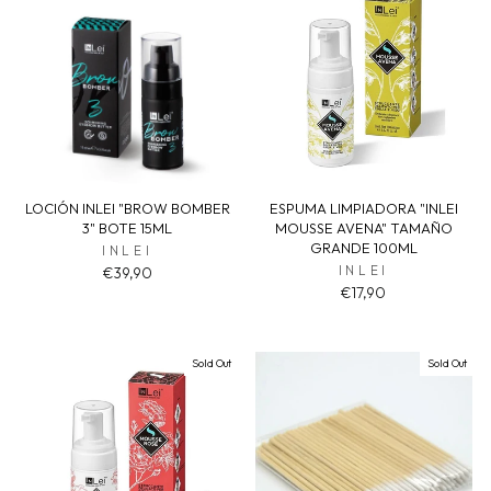
LOCIÓN INLEI "BROW BOMBER
ESPUMA LIMPIADORA "INLEI
3" BOTE 15ML
MOUSSE AVENA" TAMAÑO
GRANDE 100ML
INLEI
INLEI
€39,90
€17,90
Sold Out
Sold Out