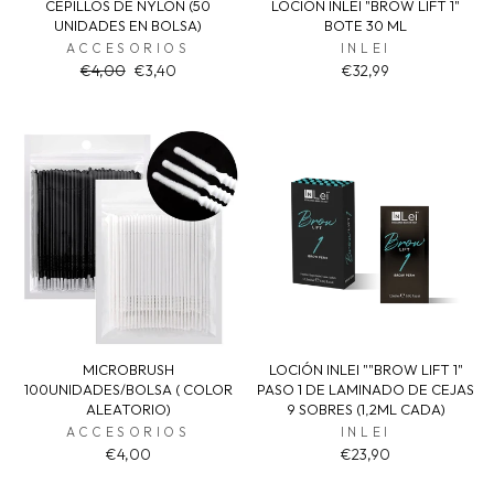
CEPILLOS DE NYLON (50
LOCIÓN INLEI "BROW LIFT 1"
UNIDADES EN BOLSA)
BOTE 30 ML
ACCESORIOS
INLEI
Regular
Sale
€4,00
€3,40
€32,99
price
price
MICROBRUSH
LOCIÓN INLEI ""BROW LIFT 1"
100UNIDADES/BOLSA ( COLOR
PASO 1 DE LAMINADO DE CEJAS
ALEATORIO)
9 SOBRES (1,2ML CADA)
ACCESORIOS
INLEI
€4,00
€23,90