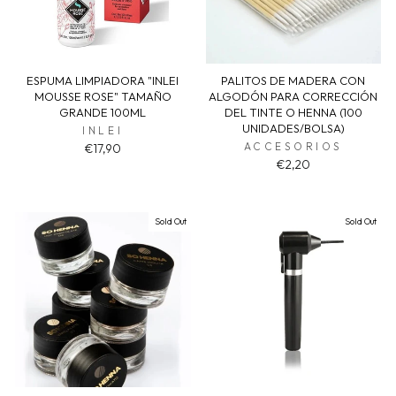
ESPUMA LIMPIADORA "INLEI
PALITOS DE MADERA CON
MOUSSE ROSE" TAMAÑO
ALGODÓN PARA CORRECCIÓN
GRANDE 100ML
DEL TINTE O HENNA (100
UNIDADES/BOLSA)
INLEI
ACCESORIOS
€17,90
€2,20
Sold Out
Sold Out