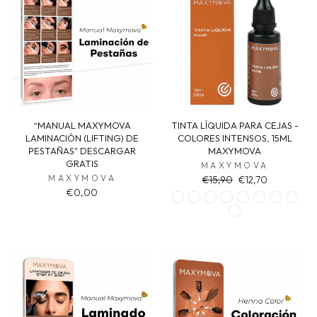
“MANUAL MAXYMOVA
TINTA LÍQUIDA PARA CEJAS -
LAMINACIÓN (LIFTING) DE
COLORES INTENSOS, 15ML
PESTAÑAS" DESCARGAR
MAXYMOVA
GRATIS
MAXYMOVA
MAXYMOVA
Regular
Sale
€15,90
€12,70
price
price
€0,00