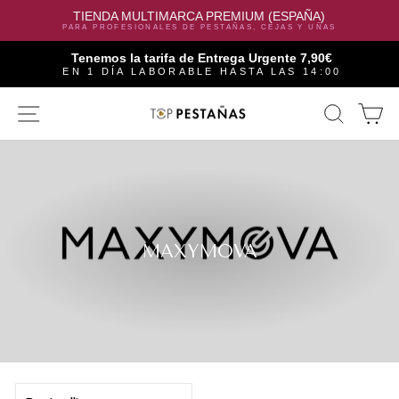
TIENDA MULTIMARCA PREMIUM (ESPAÑA)
PARA PROFESIONALES DE PESTAÑAS, CEJAS Y UÑAS
Tenemos la tarifa de Entrega Urgente 7,90€
EN 1 DÍA LABORABLE HASTA LAS 14:00
Skip
SITE NAVIGATION
SEAR
C
to
content
MAXYMOVA
SORT