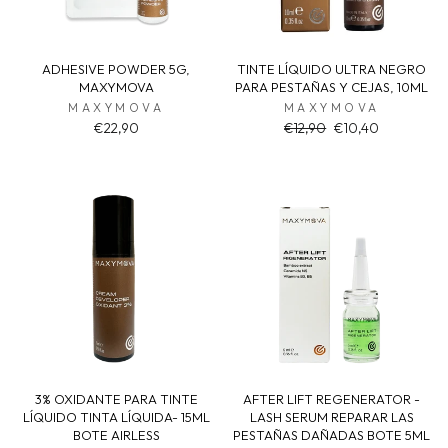
ADHESIVE POWDER 5G,
TINTE LÍQUIDO ULTRA NEGRO
MAXYMOVA
PARA PESTAÑAS Y CEJAS, 10ML
MAXYMOVA
MAXYMOVA
Regular
Sale
€22,90
€12,90
€10,40
price
price
3% OXIDANTE PARA TINTE
AFTER LIFT REGENERATOR -
LÍQUIDO TINTA LÍQUIDA- 15ML
LASH SERUM REPARAR LAS
BOTE AIRLESS
PESTAÑAS DAÑADAS BOTE 5ML