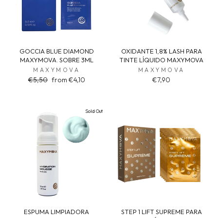
GOCCIA BLUE DIAMOND
OXIDANTE 1,8% LASH PARA
MAXYMOVA. SOBRE 3ML
TINTE LÍQUIDO MAXYMOVA
MAXYMOVA
MAXYMOVA
Regular
Sale
€5,50
from €4,10
€7,90
price
price
Sold Out
ESPUMA LIMPIADORA
STEP 1 LIFT SUPREME PARA