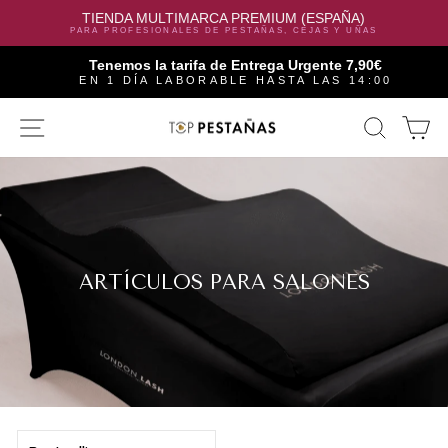
TIENDA MULTIMARCA PREMIUM (ESPAÑA)
PARA PROFESIONALES DE PESTAÑAS, CEJAS Y UÑAS
Tenemos la tarifa de Entrega Urgente 7,90€
EN 1 DÍA LABORABLE HASTA LAS 14:00
Skip
SITE NAVIGATION
SEAR
C
to
content
ARTÍCULOS PARA SALONES
SORT