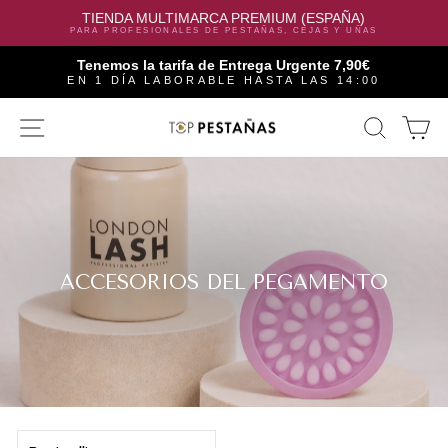
TIENDA MULTIMARCA PREMIUM (ESPAÑA)
PARA PROFESIONALES DE PESTAÑAS, CEJAS Y UÑAS
Tenemos la tarifa de Entrega Urgente 7,90€
EN 1 DÍA LABORABLE HASTA LAS 14:00
Skip
SITE NAVIGATION
SEAR
C
to
content
ACCESORIOS DEL PEGAMENTO
SORT