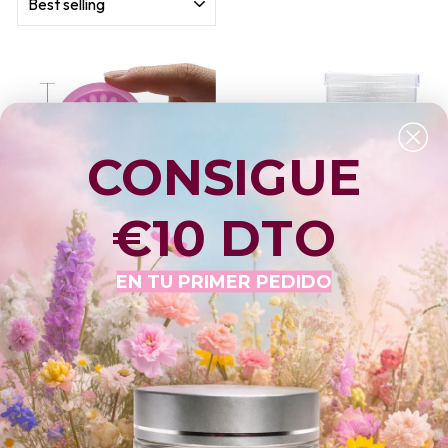
CONSIGUE
€10 DTO
DISCOS SOPORTES PARA EL
TOALLITAS SIN PELUSA PARA
PEGAMENTO (10 UNIDADES)
LIMPIAR LA BOQUILLA DEL
EN TU PRIMER PEDIDO
PEGAMENTO (200 UNIDADES).
TOP PESTAÑAS
TOP PESTAÑAS
€0,90
€2,80
Sold Out
Sold Out