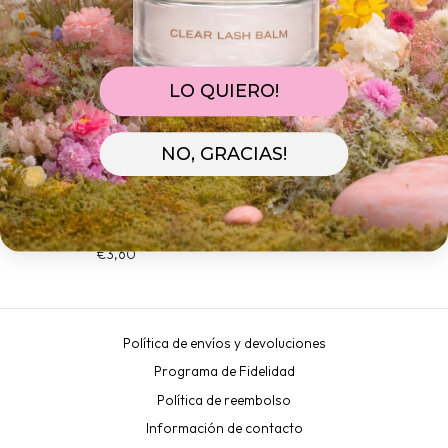
LO QUIERO!
NO, GRACIAS!
PEGATINAS DE PROTECCIÓN
CONTENEDOR HERMETICO
DE PEGAMENTO "LONDON
PARA GUARDAR LOS
LASH PRO" 24 UNID/SOBRE
PEGAMENTOS.
(2,5CM)
LONDON LASH PRO
LONDON LASH PRO
€10,95
€3,60
Política de envíos y devoluciones
Programa de Fidelidad
Política de reembolso
Información de contacto