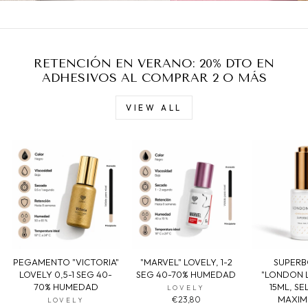
RETENCIÓN EN VERANO: 20% DTO EN
ADHESIVOS AL COMPRAR 2 O MÁS
VIEW ALL
PEGAMENTO "VICTORIA"
"MARVEL" LOVELY, 1-2
SUPER
LOVELY 0,5-1 SEG 40-
SEG 40-70% HUMEDAD
"LONDON 
70% HUMEDAD
15ML, S
LOVELY
MAXIM
€23,80
LOVELY