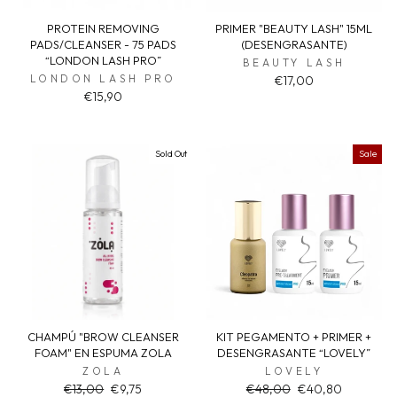
PROTEIN REMOVING
PRIMER "BEAUTY LASH" 15ML
PADS/CLEANSER - 75 PADS
(DESENGRASANTE)
“LONDON LASH PRO”
BEAUTY LASH
LONDON LASH PRO
€17,00
€15,90
Sold Out
Sale
CHAMPÚ "BROW CLEANSER
KIT PEGAMENTO + PRIMER +
FOAM" EN ESPUMA ZOLA
DESENGRASANTE “LOVELY”
ZOLA
LOVELY
Regular
Sale
Regular
Sale
€13,00
€9,75
€48,00
€40,80