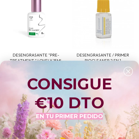
DESENGRASANTE "PRE-
DESENGRASANTE / PRIMER
TREATMENT " LOVELY 15ML
BIOCLEANER 2 EN 1
LEMONGLASS MONICA ZET - 12
LOVELY
ML (PARA LAS PESTAÑAS
€14,40
CONSIGUE
GRASAS)
MONICA ZET
€14,40
€10 DTO
Sold Out
EN TU PRIMER PEDIDO