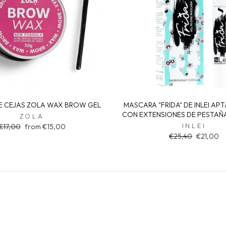
E CEJAS ZOLA WAX BROW GEL
MASCARA "FRIDA" DE INLEI AP
CON EXTENSIONES DE PESTAÑAS
ZOLA
Regular
Sale
INLEI
€17,00
from €15,00
price
price
Regular
Sale
€25,40
€21,00
price
price