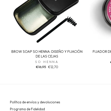
BROW SOAP SO HENNA: DISEÑO Y FIJACIÓN
FIJADOR D
DE LAS CEJAS
SO HENNA
Regular
Sale
€16,95
€12,70
price
price
Política de envíos y devoluciones
Programa de Fidelidad