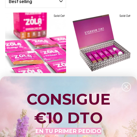
Sold Out
Sold Out
SET MINI DE TINTES +
KIT DE TINTE + OXIDANTE
OXIDANTE “ZOLA” (5 SOBRES
ZOLA
TINTE + 5 SOBRES OXIDANTE)
ZOLA
CONSIGUE
ZOLA
€69,00
€27,00
€10 DTO
Sold Out
Sale
EN TU PRIMER PEDIDO