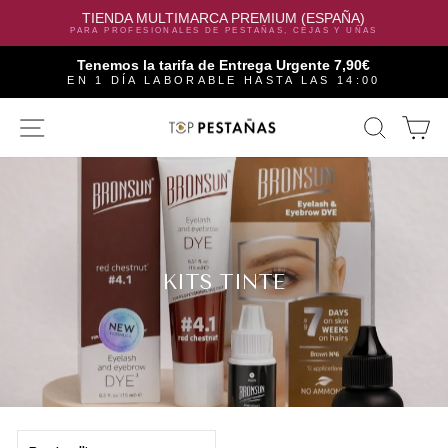
TIENDA MULTIMARCA PREMIUM (ESPAÑA)
PARA PROFESIONALES DE PESTAÑAS, CEJAS Y UÑAS
Tenemos la tarifa de Entrega Urgente 7,90€
EN 1 DÍA LABORABLE HASTA LAS 14:00
Skip
SITE NAVIGATION
SEAR
C
to
content
KITS TINTE
SORT