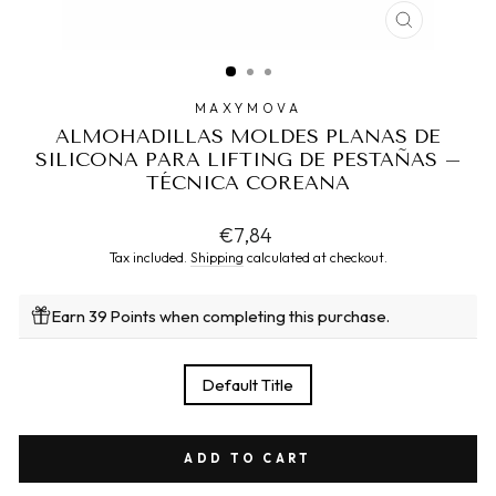
CLOSE
(ESC)
MAXYMOVA
ALMOHADILLAS MOLDES PLANAS DE
SILICONA PARA LIFTING DE PESTAÑAS –
TÉCNICA COREANA
Regular
€7,84
price
Tax included.
Shipping
calculated at checkout.
Earn 39 Points when completing this purchase.
TITLE
Default Title
ADD TO CART