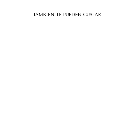
TAMBIÉN TE PUEDEN GUSTAR
ALMOHADILLAS MOLDES
PLANAS DE SILICONA
PARA LIFTING DE
PESTAÑAS – TÉCNICA
COREANA
MAXYMOVA
€7,84