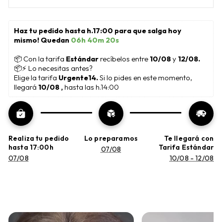
Haz tu pedido hasta h.17:00 para que salga hoy 
mismo! Quedan 
06h 40m 19s
📦
 Con la tarifa 
Estándar 
recíbelos entre 
10/08
 y 
12/08.
📦⚡ Lo necesitas antes?
Elige la tarifa 
Urgente14. 
Si lo pides en este momento, 
llegará 
10/08 , 
hasta las h.14:00
Realiza tu pedido
Lo preparamos
Te llegará con
hasta 17:00h
Tarifa Estándar
07/08
07/08
10/08 - 12/08