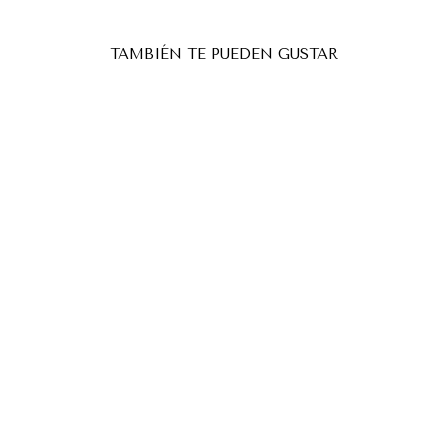
TAMBIÉN TE PUEDEN GUSTAR
TIJERAS PROFESIONALES
PARA CUTÍCULA
"BALLERINA" UNIQ 10
TYPE 4
STALEKS
€19,58