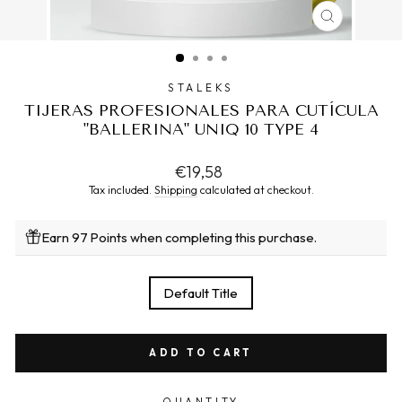
CLOSE
(ESC)
STALEKS
TIJERAS PROFESIONALES PARA CUTÍCULA
"BALLERINA" UNIQ 10 TYPE 4
Regular
€19,58
price
Tax included.
Shipping
calculated at checkout.
Earn 97 Points when completing this purchase.
TITLE
Default Title
ADD TO CART
QUANTITY