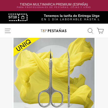
TIENDA MULTIMARCA PREMIUM (ESPAÑA)
PARA PROFESIONALES DE PESTAÑAS, CEJAS Y UÑAS
Tenemos la tarifa de Entrega Urgente 7,90€
EN 1 DÍA LABORABLE HASTA LAS 14:00
Skip
SITE NAVIGATION
SEAR
C
to
content