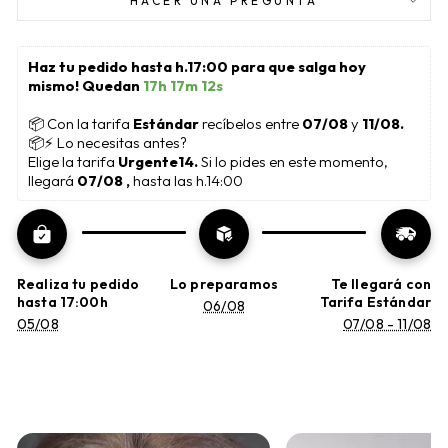
HACER UNA PREGUNTA
Haz tu pedido hasta h.17:00 para que salga hoy 
mismo! Quedan 
17h 17m 11s
📦
 Con la tarifa 
Estándar 
recíbelos entre 
07/08
 y 
11/08.
📦⚡ Lo necesitas antes?
Elige la tarifa 
Urgente14. 
Si lo pides en este momento, 
llegará 
07/08 , 
hasta las h.14:00
Realiza tu pedido
Lo preparamos
Te llegará con
hasta 17:00h
Tarifa Estándar
06/08
05/08
07/08 - 11/08