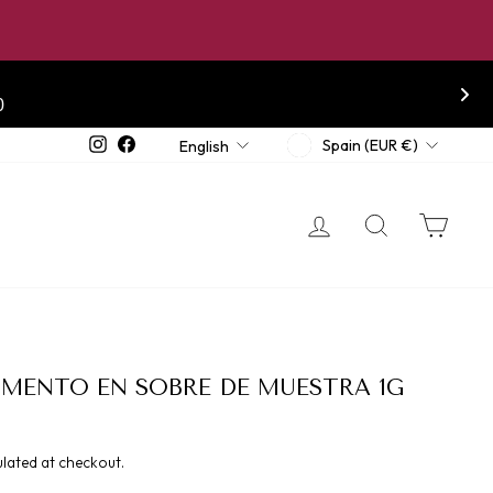
CURRENCY
LANGUAGE
Instagram
Facebook
Spain (EUR €)
English
LOG IN
SEARCH
CA
GMENTO EN SOBRE DE MUESTRA 1G
lated at checkout.