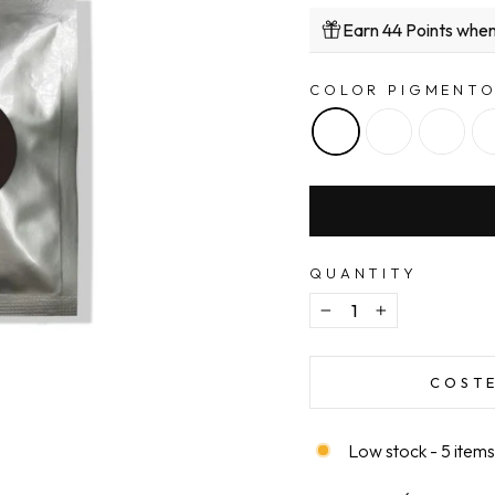
Earn 44 Points when
COLOR PIGMENT
QUANTITY
−
+
COSTE
Low stock - 5 items 