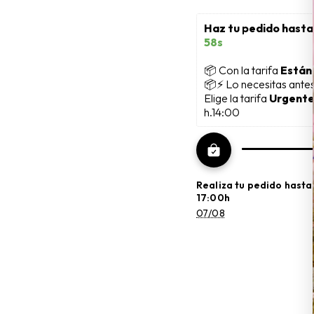
Haz tu pedido hasta
56s
📦
 Con la tarifa 
Están
📦⚡ Lo necesitas ante
Elige la tarifa 
Urgente
h.14:00
Realiza tu pedido hasta
17:00h
07/08