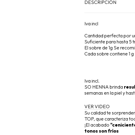
DESCRIPCIÓN
Iva incl
Cantidad perfecta por u
Suficiente para hasta 5 
El sobre de 1g Se recom
Cada sobre contiene 1 g
Iva incl.
SO HENNA brinda
resu
semanas en la piel y has
VER VIDEO
Su calidad te sorprender
TOP, que caracteriza to
¡El acabado
"cenicient
tonos son fríos