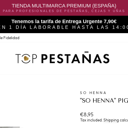
TIENDA MULTIMARCA PREMIUM (ESPAÑA)
PARA PROFESIONALES DE PESTAÑAS, CEJAS Y UÑAS
Con cada pedido ganas en puntos de recompensa
PARA TUS PROXIMAS COMPRAS
e Fidelidad
SO HENNA
"SO HENNA" PI
Regular
€8,95
price
Tax included.
Shipping
calcu