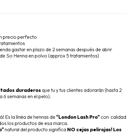
n precio perfecto
tratamientos
ienda gastar en plazo de 2 semanas después de abrir
 de So Henna en polvo (approx 5 tratamientos)
ltados duraderos
que tu y tus clientes adorarán (hasta 2
ta 6 semanas en el pelo).
á! Es la línеa de hennas de
"London Lash Pro"
con calidad
dos los productos de esa marca.
o"
natural del producto significa
NO cejas pelirojas! Los