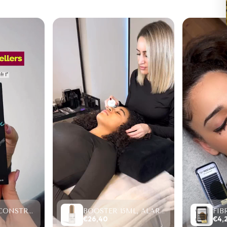
PROTEIN RECONSTRUCTION SYSTEM, LIFTING Y LAMINADO (2-6 MINUTOS)
BOOSTER 15ML, ALARGA RETENCIÓN/ACELERA SECADO.
€26,40
€4,