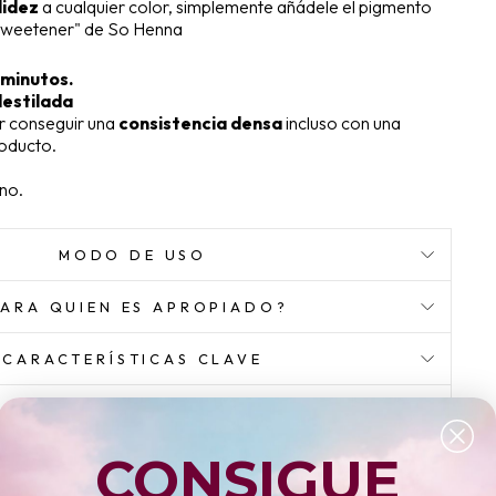
lidez
a cualquier color, simplemente añádele el pigmento
"Sweetener" de So Henna
minutos.
estilada
or conseguir una
consistencia densa
incluso con una
roducto.
ano.
MODO DE USO
PARA QUIEN ES APROPIADO?
CARACTERÍSTICAS CLAVE
INGREDIENTES
CONSIGUE
HACER UNA PREGUNTA