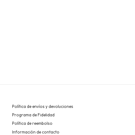
"SO HENNA" PIGMENTO EN SOBRE DE
MUESTRA 1G
SO HENNA
€8,95
Política de envíos y devoluciones
Programa de Fidelidad
Política de reembolso
Información de contacto