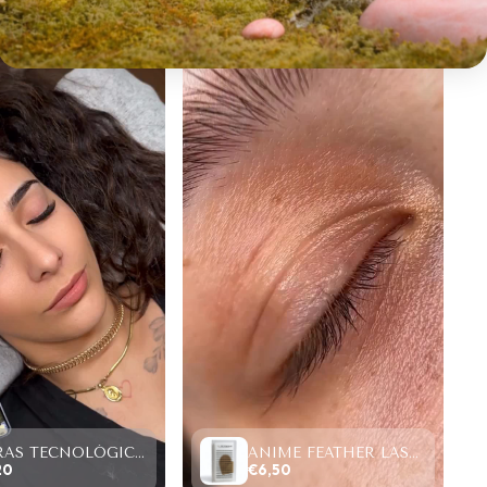
FIBRAS TECNOLÓGICAS “TOP PESTAÑAS” W LASHES 4D,SAMPLE SIZE (4 FILAS)
ANIME FEATHER LASHES PREMADE FANS (12 FILAS).
20
€6,50