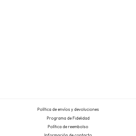
PROTEIN REMOVING
PADS/CLEANSER - 75
PADS “LONDON LASH
PRO”
LONDON LASH PRO
€15,90
Política de envíos y devoluciones
Programa de Fidelidad
Política de reembolso
Información de contacto