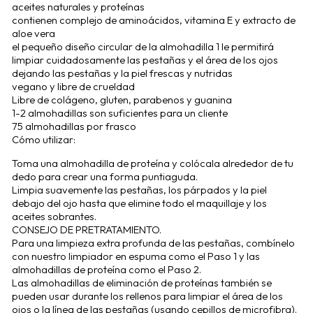
aceites naturales y proteínas
contienen complejo de aminoácidos, vitamina E y extracto de
aloe vera
el pequeño diseño circular de la almohadilla 1 le permitirá
limpiar cuidadosamente las pestañas y el área de los ojos
dejando las pestañas y la piel frescas y nutridas
vegano y libre de crueldad
Libre de colágeno, gluten, parabenos y guanina
1-2 almohadillas son suficientes para un cliente
75 almohadillas por frasco
Cómo utilizar:
Toma una almohadilla de proteína y colócala alrededor de tu
dedo para crear una forma puntiaguda.
Limpia suavemente las pestañas, los párpados y la piel
debajo del ojo hasta que elimine todo el maquillaje y los
aceites sobrantes.
CONSEJO DE PRETRATAMIENTO.
Para una limpieza extra profunda de las pestañas, combínelo
con nuestro limpiador en espuma como el Paso 1 y las
almohadillas de proteína como el Paso 2.
Las almohadillas de eliminación de proteínas también se
pueden usar durante los rellenos para limpiar el área de los
ojos o la línea de las pestañas (usando cepillos de microfibra).