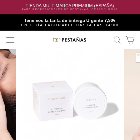
TIENDA MULTIMARCA PREMIUM (ESPAÑA)
PARA PROFESIONALES DE PESTAÑAS, CEJAS Y UÑAS
Tenemos la tarifa de Entrega Urgente 7,90€
EN 1 DÍA LABORABLE HASTA LAS 14:00
Skip
SITE NAVIGATION
SEAR
C
to
content