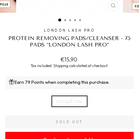
CLOSE
(ESC)
LONDON LASH PRO
PROTEIN REMOVING PADS/CLEANSER - 75
PADS “LONDON LASH PRO”
Regular
€15,90
price
Tax included.
Shipping
calculated at checkout.
Earn 79 Points when completing this purchase.
TITLE
Default Title
SOLD OUT