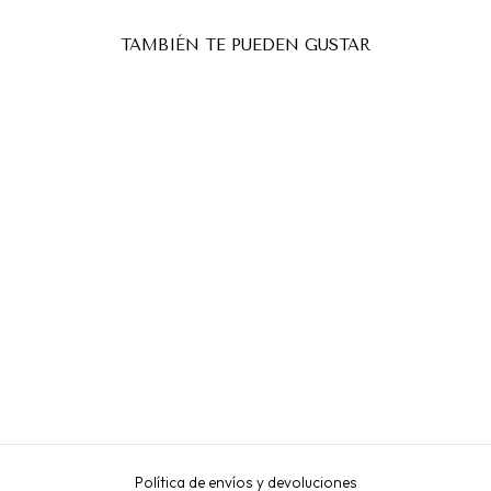
TAMBIÉN TE PUEDEN GUSTAR
PINZA PARA CEJAS
EXPERT 20 TYPE 4
STALEKS
€9,40
Política de envíos y devoluciones