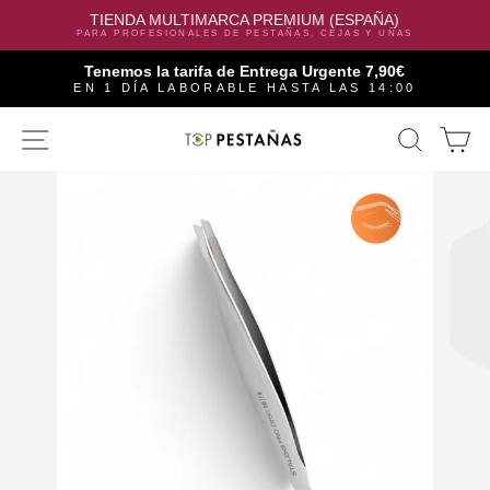
TIENDA MULTIMARCA PREMIUM (ESPAÑA)
PARA PROFESIONALES DE PESTAÑAS, CEJAS Y UÑAS
Tenemos la tarifa de Entrega Urgente 7,90€
EN 1 DÍA LABORABLE HASTA LAS 14:00
Skip
SITE NAVIGATION
SEAR
C
to
content