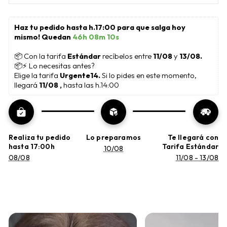
Haz tu pedido hasta h.17:00 para que salga hoy 
mismo! Quedan 
46h 08m 09s
📦
 Con la tarifa 
Estándar 
recíbelos entre 
11/08
 y 
13/08.
📦⚡ Lo necesitas antes?
Elige la tarifa 
Urgente14. 
Si lo pides en este momento, 
llegará 
11/08 , 
hasta las h.14:00
Realiza tu pedido
Lo preparamos
Te llegará con
hasta 17:00h
Tarifa Estándar
10/08
08/08
11/08 - 13/08