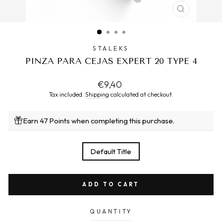
CLOSE
(ESC)
STALEKS
PINZA PARA CEJAS EXPERT 20 TYPE 4
Regular
€9,40
price
Tax included.
Shipping
calculated at checkout.
Earn 47 Points when completing this purchase.
TITLE
Default Title
ADD TO CART
QUANTITY