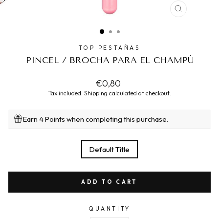
CLOSE
(ESC)
TOP PESTAÑAS
PINCEL / BROCHA PARA EL CHAMPÚ
Regular
€0,80
price
Tax included.
Shipping
calculated at checkout.
Earn 4 Points when completing this purchase.
TITLE
Default Title
ADD TO CART
QUANTITY