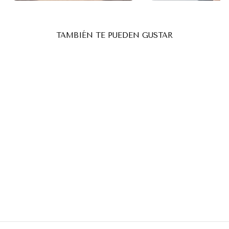
TAMBIÉN TE PUEDEN GUSTAR
PINCEL / BROCHA PARA
EL CHAMPÚ
TOP PESTAÑAS
€0,80