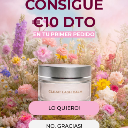
CONSIGUE
HACER UNA PREGUNTA
€10 DTO
Haz tu pedido hasta h.17:00 para que salga hoy 
mismo! Quedan 
13h 57m 34s
EN TU PRIMER PEDIDO
📦
 Con la tarifa 
Estándar 
recíbelos entre 
07/08
 y 
11/08.
📦⚡ Lo necesitas antes?
Elige la tarifa 
Urgente14. 
Si lo pides en este momento, 
llegará 
07/08 , 
hasta las h.14:00
Realiza tu pedido
Lo preparamos
Te llegará con
hasta 17:00h
Tarifa Estándar
06/08
06/08
07/08 - 11/08
LO QUIERO!
NO, GRACIAS!