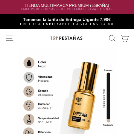
TIENDA MULTIMARCA PREMIUM (ESPAÑA)
PARA PROFESIONALES DE PESTAÑAS, CEJAS Y UÑAS
Tenemos la tarifa de Entrega Urgente 7,90€
EN 1 DÍA LABORABLE HASTA LAS 14:00
Skip
SITE NAVIGATION
SEAR
C
to
content