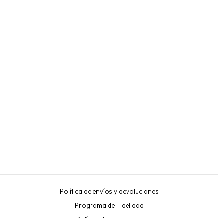
Sold Out
PEGAMENTO
"CAROLINA" LOVELY 0,5
SEG 30-70% HUMEDAD
LOVELY
€28,50
Política de envíos y devoluciones
Programa de Fidelidad