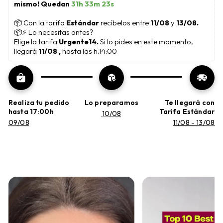
mismo! Quedan 
31h 33m 23s
📦
 Con la tarifa 
Estándar 
recíbelos entre 
11/08
 y 
13/08.
📦⚡ Lo necesitas antes?
Elige la tarifa 
Urgente14. 
Si lo pides en este momento, 
llegará 
11/08 , 
hasta las h.14:00
Realiza tu pedido
Lo preparamos
Te llegará con
hasta 17:00h
Tarifa Estándar
10/08
09/08
11/08 - 13/08