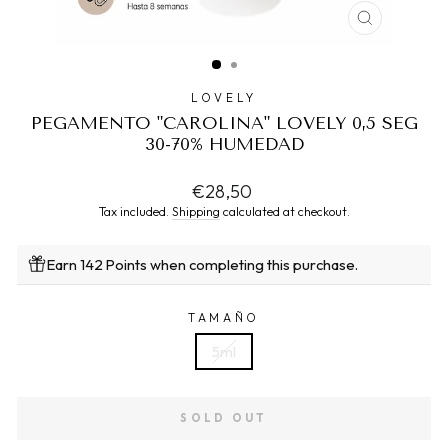
CLOSE
(ESC)
LOVELY
PEGAMENTO "CAROLINA" LOVELY 0,5 SEG
30-70% HUMEDAD
Regular
€28,50
price
Tax included.
Shipping
calculated at checkout.
Earn 142 Points when completing this purchase.
TAMAÑO
5ml
SOLD OUT