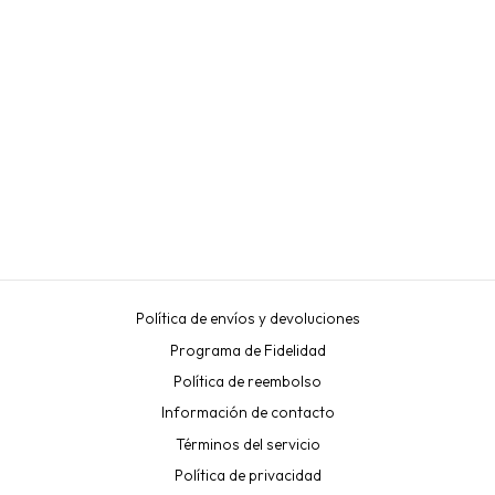
PALETA SOPORTE DE
PESTAÑAS DE MADERA
“TOP PESTAÑAS” (6CM X
15CM)
TOP PESTAÑAS
€2,40
Política de envíos y devoluciones
Programa de Fidelidad
Política de reembolso
Información de contacto
Términos del servicio
Política de privacidad