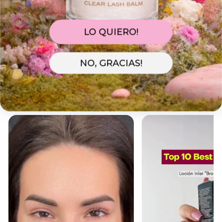
LO QUIERO!
Realiza tu pedido
Lo preparamos
Te llegará con
hasta 17:00h
Tarifa Estándar
10/08
07/08
11/08 - 13/08
NO, GRACIAS!