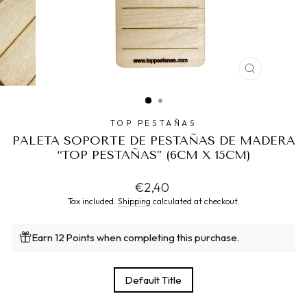
CLOSE
(ESC)
TOP PESTAÑAS
PALETA SOPORTE DE PESTAÑAS DE MADERA
“TOP PESTAÑAS” (6CM X 15CM)
Regular
€2,40
price
Tax included.
Shipping
calculated at checkout.
Earn 12 Points when completing this purchase.
TITLE
Default Title