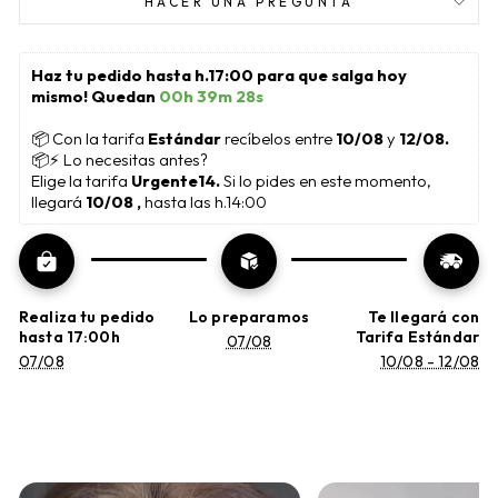
HACER UNA PREGUNTA
Haz tu pedido hasta h.17:00 para que salga hoy 
mismo! Quedan 
00h 39m 28s
📦
 Con la tarifa 
Estándar 
recíbelos entre 
10/08
 y 
12/08.
📦⚡ Lo necesitas antes?
Elige la tarifa 
Urgente14. 
Si lo pides en este momento, 
llegará 
10/08 , 
hasta las h.14:00
Realiza tu pedido
Lo preparamos
Te llegará con
hasta 17:00h
Tarifa Estándar
07/08
07/08
10/08 - 12/08