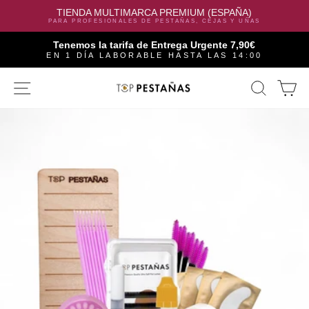
TIENDA MULTIMARCA PREMIUM (ESPAÑA)
PARA PROFESIONALES DE PESTAÑAS, CEJAS Y UÑAS
Tenemos la tarifa de Entrega Urgente 7,90€
EN 1 DÍA LABORABLE HASTA LAS 14:00
Skip
SITE NAVIGATION
SEAR
C
to
content