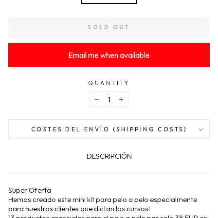
SOLD OUT
Email me when available
QUANTITY
−
+
COSTES DEL ENVÍO (SHIPPING COSTS)
DESCRIPCIÓN
Super Oferta
Hemos creado este mini kit para pelo a pelo especialmente
para nuestros clientes que dictan los cursos!
13 productos esenciales para el pelo a pelo por solo 38 EUR en