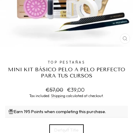
CL
(ES
TOP PESTAÑAS
MINI KIT BÁSICO PELO A PELO PERFECTO
PARA TUS CURSOS
Regular
Sale
€57,00
€39,00
price
price
Tax included.
Shipping
calculated at checkout.
Earn 195 Points when completing this purchase.
TITLE
Default Title