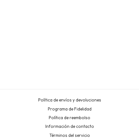
MESA DE MANICURA
GIROCO ELITE (-5% EN
EL CARRITO)
NEOBEAUTY
€650,00
Política de envíos y devoluciones
Programa de Fidelidad
Política de reembolso
Información de contacto
Términos del servicio