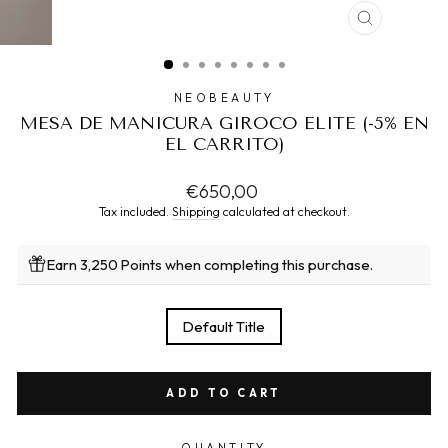
CLOSE
(ESC)
NEOBEAUTY
MESA DE MANICURA GIROCO ELITE (-5% EN
EL CARRITO)
Regular
€650,00
price
Tax included.
Shipping
calculated at checkout.
Earn 3,250 Points when completing this purchase.
TITLE
Default Title
ADD TO CART
QUANTITY