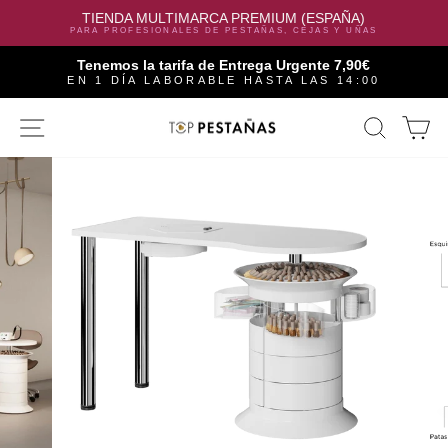
TIENDA MULTIMARCA PREMIUM (ESPAÑA)
PARA PROFESIONALES DE PESTAÑAS, CEJAS Y UÑAS
Tenemos la tarifa de Entrega Urgente 7,90€
EN 1 DÍA LABORABLE HASTA LAS 14:00
Skip
SITE NAVIGATION
SEAR
C
to
content