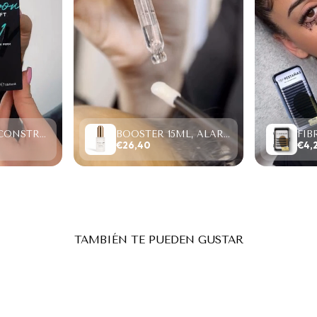
PROTEIN RECONSTRUCTION SYSTEM, LIFTING Y LAMINADO (2-6 MINUTOS)
BOOSTER 15ML, ALARGA RETENCIÓN/ACELERA SECADO.
€26,40
€4,
TAMBIÉN TE PUEDEN GUSTAR