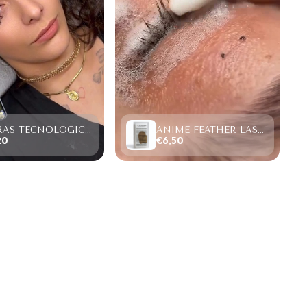
FIBRAS TECNOLÓGICAS “TOP PESTAÑAS” W LASHES 4D,SAMPLE SIZE (4 FILAS)
ANIME FEATHER LASHES PREMADE FANS (12 FILAS).
20
€6,50