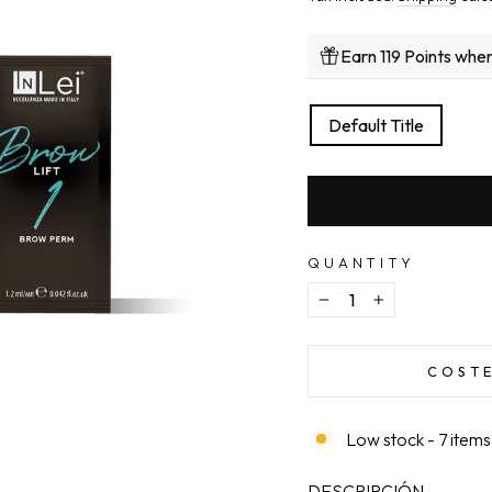
Earn 119 Points whe
TITLE
Default Title
QUANTITY
−
+
COSTE
Low stock - 7 items 
DESCRIPCIÓN