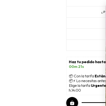
¿
Haz tu pedido hasta
00m 19s
📦
 Con la tarifa 
Están
📦⚡ Lo necesitas ante
Elige la tarifa 
Urgente
h.14:00