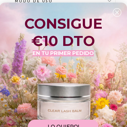
MODO DE USO
PARA QUIEN ES APROPIADO?
CONSIGUE
CARACTERÍSTICAS CLAVE
€10 DTO
INGREDIENTES
EN TU PRIMER PEDIDO
HACER UNA PREGUNTA
 h.17:00 para que salga hoy mismo! Quedan 
17h 
dar 
recíbelos entre 
10/08
 y 
12/08.
s?
14. 
Si lo pides en este momento, llegará 
10/08 , 
hasta las 
LO QUIERO!