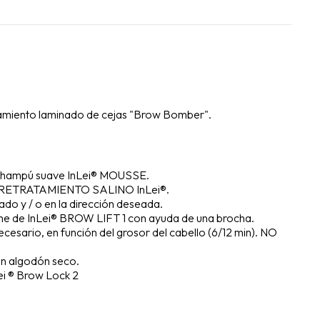
tamiento laminado de cejas "Brow Bomber".
l champú suave InLei® MOUSSE.
n PRETRATAMIENTO SALINO InLei®.
ado y / o en la dirección deseada.
me de InLei® BROW LIFT 1 con ayuda de una brocha.
ecesario, en función del grosor del cabello (6/12 min). NO
un algodón seco.
ei ® Brow Lock 2