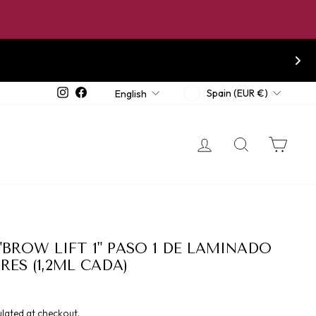
CURRENCY
LANGUAGE
Instagram
Facebook
Spain (EUR €)
English
LOG IN
SEARCH
CA
""BROW LIFT 1" PASO 1 DE LAMINADO
RES (1,2ML CADA)
lated at checkout.