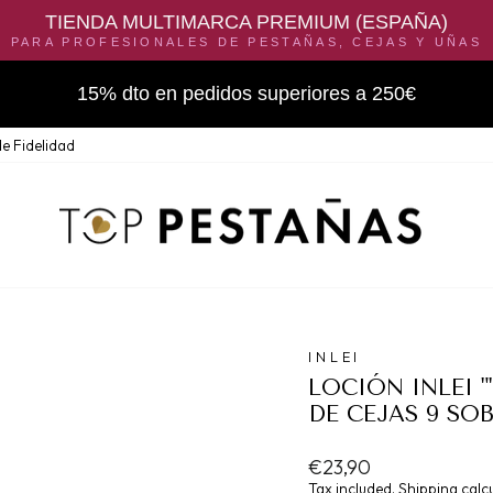
TIENDA MULTIMARCA PREMIUM (ESPAÑA)
PARA PROFESIONALES DE PESTAÑAS, CEJAS Y UÑAS
15% dto en pedidos superiores a 250€
e Fidelidad
INLEI
LOCIÓN INLEI 
DE CEJAS 9 SOB
Regular
€23,90
price
Tax included.
Shipping
calcu