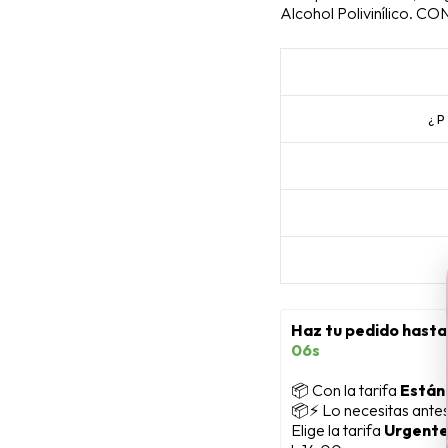
Alcohol Polivinílico. 
¿
Haz tu pedido hasta
04s
📦
 Con la tarifa 
Están
📦⚡ Lo necesitas ante
Elige la tarifa 
Urgente