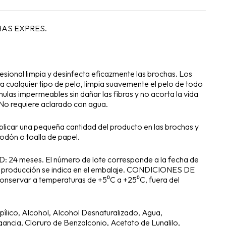
AS EXPRES.
esional limpia y desinfecta eficazmente las brochas. Los
 cualquier tipo de pelo, limpia suavemente el pelo de todo
mulas impermeables sin dañar las fibras y no acorta la vida
 No requiere aclarado con agua.
r una pequeña cantidad del producto en las brochas y
godón o toalla de papel.
4 meses. El número de lote corresponde a la fecha de
e producción se indica en el embalaje. CONDICIONES DE
rvar a temperaturas de +5⁰C a +25⁰C, fuera del
ico, Alcohol, Alcohol Desnaturalizado, Agua,
ancia, Cloruro de Benzalconio, Acetato de Lunalilo,