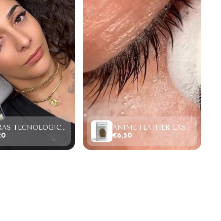
FIBRAS TECNOLÓGICAS “TOP PESTAÑAS” W LASHES 4D,SAMPLE SIZE (4 FILAS)
ANIME FEATHER LASHES PREMADE FANS (12 FILAS).
20
€6,50