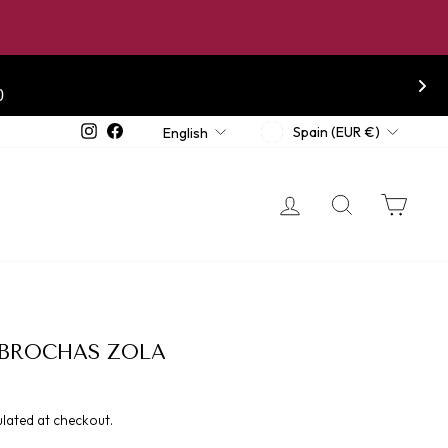
CURRENCY
LANGUAGE
Instagram
Facebook
Spain (EUR €)
English
LOG IN
SEARCH
CA
 BROCHAS ZOLA
lated at checkout.