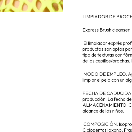
LIMPIADOR DE BROCH
Express Brush cleanser
El limpiador exprés prof
productos son aptos para
tipo de texturas con fór
de los cepillos/brochas.
MODO DE EMPLEO: Aplica
limpiar el pelo con un al
FECHA DE CADUCIDAD: 2
producción. La fecha d
ALMACENAMIENTO: Conse
alcance de los niños.
COMPOSICIÓN: Isopropíl
Ciclopentasiloxano, Frag