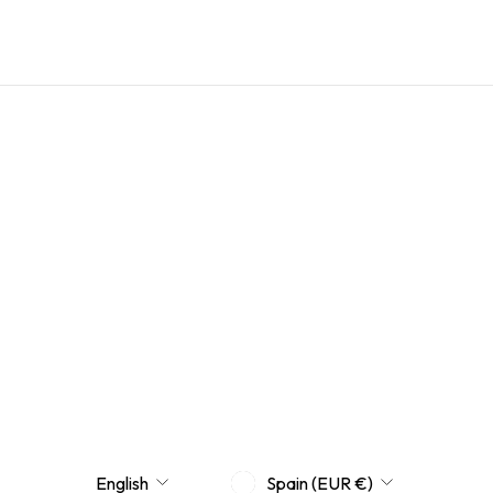
CURRENCY
LANGUAGE
Spain (EUR €)
English