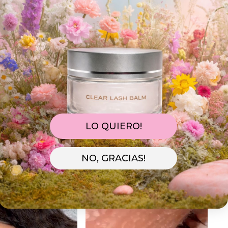
Lo preparamos
Te llegará con Tarifa
Estándar
10/08
11/08 - 13/08
LO QUIERO!
NO, GRACIAS!