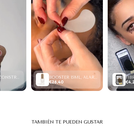
PROTEIN RECONSTRUCTION SYSTEM, LIFTING Y LAMINADO (2-6 MINUTOS)
BOOSTER 15ML, ALARGA RETENCIÓN/ACELERA SECADO.
€26,40
€4,
TAMBIÉN TE PUEDEN GUSTAR