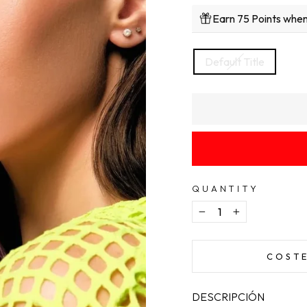
Earn 75 Points when
TITLE
Default Title
QUANTITY
−
+
COSTE
DESCRIPCIÓN