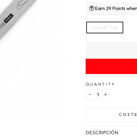
Earn 29 Points when
TITLE
Default Title
QUANTITY
−
+
COSTE
DESCRIPCIÓN