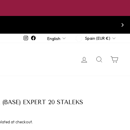
CURRENCY
LANGUAGE
Instagram
Facebook
Spain (EUR €)
English
LOG IN
SEARCH
CA
(BASE) EXPERT 20 STALEKS
lated at checkout.