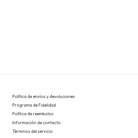
LIMA DE METAL (BASE) EXPERT 20 STALEKS
STALEKS
€5,80
Política de envíos y devoluciones
Programa de Fidelidad
Política de reembolso
Información de contacto
Términos del servicio