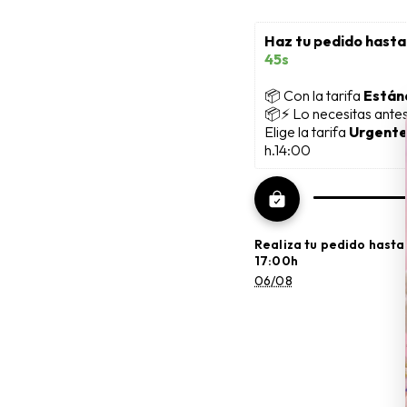
Haz tu pedido hasta
44s
📦
 Con la tarifa 
Están
📦⚡ Lo necesitas ante
Elige la tarifa 
Urgente
h.14:00
Realiza tu pedido hasta
17:00h
06/08