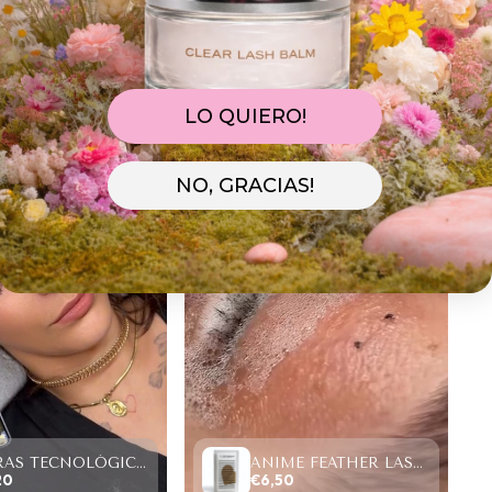
LO QUIERO!
NO, GRACIAS!
FIBRAS TECNOLÓGICAS “TOP PESTAÑAS” W LASHES 4D,SAMPLE SIZE (4 FILAS)
ANIME FEATHER LASHES PREMADE FANS (12 FILAS).
20
€6,50