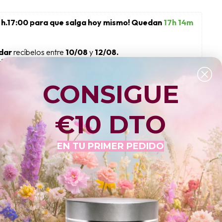
 h.17:00 para que salga hoy mismo! Quedan 
17h 14m 
dar 
recíbelos entre 
10/08
 y 
12/08.
s?
14. 
Si lo pides en este momento, llegará 
10/08 , 
hasta las 
CONSIGUE
€10 DTO
Lo preparamos
Te llegará con Tarifa
Estándar
07/08
EN TU PRIMER PEDIDO
10/08 - 12/08