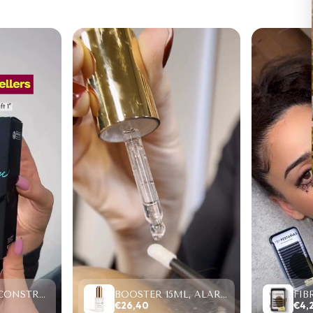
PROTEIN RECONSTRUCTION SYSTEM, LIFTING Y LAMINADO (2-6 MINUTOS)
BOOSTER 15ML, ALARGA RETENCIÓN/ACELERA SECADO.
€26,40
€4,