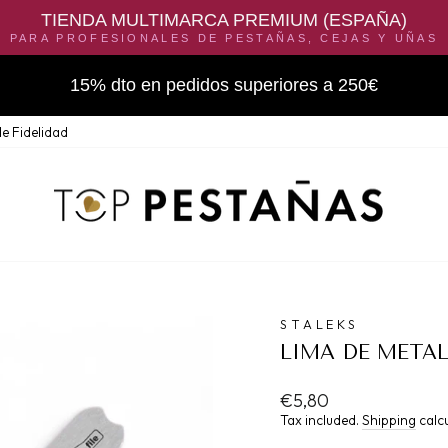
TIENDA MULTIMARCA PREMIUM (ESPAÑA)
PARA PROFESIONALES DE PESTAÑAS, CEJAS Y UÑAS
15% dto en pedidos superiores a 250€
e Fidelidad
STALEKS
LIMA DE METAL 
Regular
€5,80
price
Tax included.
Shipping
calcu