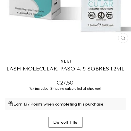
CL
(ES
INLEI
LASH MOLECULAR, PASO 4, 9 SOBRES 1.2ML
Regular
€27,50
price
Tax included.
Shipping
calculated at checkout.
Earn 137 Points when completing this purchase.
TITLE
Default Title