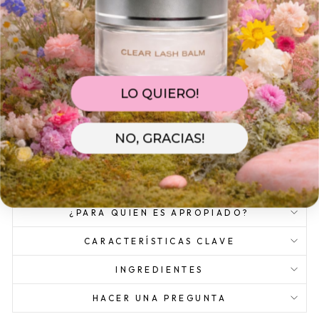
InLei® F-Brush, continuando peinándolas hasta su total
absorción. No requiere aclarado.
DURACIÓN Y ALMACENAMIENTO
El producto almacenado correctamente tiene una vida útil de
6 meses desde su apertura. Conservar en un lugar fresco y
seco a temperatura ambiente. No lo almacene cerca de llamas
LO QUIERO!
abiertas, calor, dispositivos eléctricos o luz solar directa. No lo
almacene por debajo de 5 °C/41 °F ni por encima de 30 °C/86
°F. Cerrar con cuidado después de su uso.
NO, GRACIAS!
MODO DE USO
¿PARA QUIEN ES APROPIADO?
CARACTERÍSTICAS CLAVE
INGREDIENTES
HACER UNA PREGUNTA