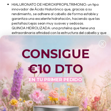
HIALURONATO DE HIDROXIPROPILTRIMONIO: un tipo
innovador de Ácido Hialurónico que, gracias a su
rendimiento, se adhiere al cabello de forma estable y
garantiza una excelente hidratación, haciendo que las
pestañas/cejas sean muy suaves y sedosas.
QUINOA HIDROLIZADA: una proteína que tiene una
extraordinaria afinidad con la estructura del cabello y que
gracias a su composición mejora su estructura, aumenta
el brillo y potencia la absorción del color.
PROTEÍNAS HIDROLIZADAS DE TRIGO: forman una
CONSIGUE
barrera protectora que protege el cabello de los daños
ambientales y de la exposición al calor. También penetran
en la corteza del pelaje, ayudando a retener la humedad y
€10 DTO
aumentar la hidratación.
PROTEÍNAS VEGETALES HIDROLIZADAS: un ingrediente
avanzado que integra tecnologías patentadas para
EN TU PRIMER PEDIDO
tratar eficazmente los dos tipos principales de daño
capilar, a saber, el estrés mecánico y el daño químico.
MODO DE USO:
Para utilizar después de lavar las pestañas con el champú
profesional Mousse Magica Extiende InLei® Lash Molecular 4
sobre las pestañas con la ayuda de un pequeño cepillo , como