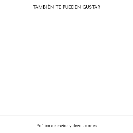
TAMBIÉN TE PUEDEN GUSTAR
LASH MOLECULAR, PASO
4, 9 SOBRES 1.2ML
INLEI
€27,50
Política de envíos y devoluciones