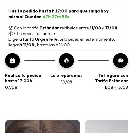
Haz tu pedido hasta h.17:00 para que salga hoy 
mismo! Quedan 
67h 27m 52s
📦
 Con la tarifa 
Estándar 
recíbelos entre 
11/08
 y 
13/08.
📦⚡ Lo necesitas antes?
Elige la tarifa 
Urgente14. 
Si lo pides en este momento, 
llegará 
11/08 , 
hasta las h.14:00
Realiza tu pedido
Lo preparamos
Te llegará con
hasta 17:00h
Tarifa Estándar
10/08
07/08
11/08 - 13/08