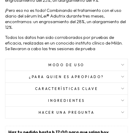
engrosamiento del 25%, un alargamiento del 9%.
¡Pero eso no es todo! Combinando el tratamiento con el uso
diario del sérum InLei® Adiutrix durante tres meses,
encontramos: un engrosamiento del 28%, un alargamiento del
12%.
Todos los datos han sido corroborados por pruebas de
eficacia, realizadas en un conocido instituto clínico de Milán.
Se llevaron a cabo las tres sesiones de prueba
MODO DE USO
¿PARA QUIEN ES APROPIADO?
CARACTERÍSTICAS CLAVE
INGREDIENTES
HACER UNA PREGUNTA
Haz tu pedido hasta h.17:00 para que salga hoy 