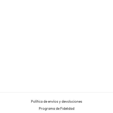
Sold Out
KIT COMPLETO "INLEI®
LASH LIFTING Y FILLER
25.9" HECHO EN ITALIA
INLEI
€262,00
Política de envíos y devoluciones
Programa de Fidelidad