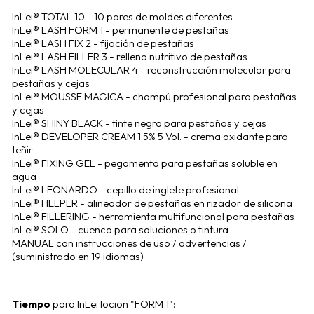
InLei® TOTAL 10 - 10 pares de moldes diferentes
InLei® LASH FORM 1 - permanente de pestañas
InLei® LASH FIX 2 - fijación de pestañas
InLei® LASH FILLER 3 - relleno nutritivo de pestañas
InLei® LASH MOLECULAR 4 - reconstrucción molecular para
pestañas y cejas
InLei® MOUSSE MAGICA - champú profesional para pestañas
y cejas
InLei® SHINY BLACK - tinte negro para pestañas y cejas
InLei® DEVELOPER CREAM 1.5% 5 Vol. - crema oxidante para
teñir
InLei® FIXING GEL - pegamento para pestañas soluble en
agua
InLei® LEONARDO - cepillo de inglete profesional
InLei® HELPER - alineador de pestañas en rizador de silicona
InLei® FILLERING - herramienta multifuncional para pestañas
InLei® SOLO - cuenco para soluciones o tintura
MANUAL con instrucciones de uso / advertencias /
(suministrado en 19 idiomas)
Tiempo
para InLei locion "FORM 1":