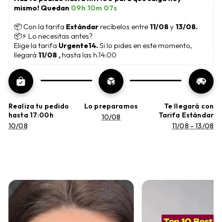
mismo! Quedan 
09h 10m 06s
📦
 Con la tarifa 
Estándar 
recíbelos entre 
11/08
 y 
13/08.
📦⚡ Lo necesitas antes?
Elige la tarifa 
Urgente14. 
Si lo pides en este momento, 
llegará 
11/08 , 
hasta las h.14:00
Realiza tu pedido
Lo preparamos
Te llegará con
hasta 17:00h
Tarifa Estándar
10/08
10/08
11/08 - 13/08