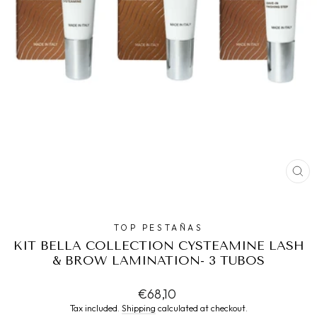
CL
(ES
TOP PESTAÑAS
KIT BELLA COLLECTION CYSTEAMINE LASH
& BROW LAMINATION- 3 TUBOS
Regular
€68,10
price
Tax included.
Shipping
calculated at checkout.