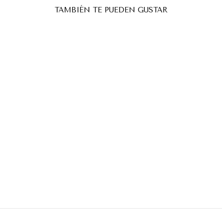
TAMBIÉN TE PUEDEN GUSTAR
KIT BELLA COLLECTION
CYSTEAMINE LASH &
BROW LAMINATION- 3
TUBOS
TOP PESTAÑAS
€68,10