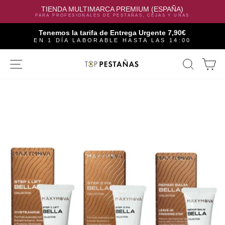
TIENDA MULTIMARCA PREMIUM (ESPAÑA)
PARA PROFESIONALES DE PESTAÑAS, CEJAS Y UÑAS
Tenemos la tarifa de Entrega Urgente 7,90€
EN 1 DÍA LABORABLE HASTA LAS 14:00
Skip
SITE NAVIGATION
SEAR
C
to
content