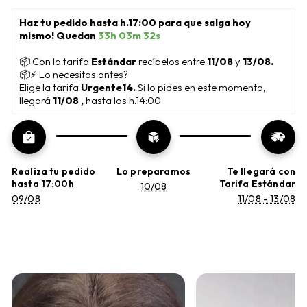
Haz tu pedido hasta h.17:00 para que salga hoy 
mismo! Quedan 
33h 03m 32s
📦
 Con la tarifa 
Estándar 
recíbelos entre 
11/08
 y 
13/08.
📦⚡ Lo necesitas antes?
Elige la tarifa 
Urgente14. 
Si lo pides en este momento, 
llegará 
11/08 , 
hasta las h.14:00
Realiza tu pedido
Lo preparamos
Te llegará con
hasta 17:00h
Tarifa Estándar
10/08
09/08
11/08 - 13/08