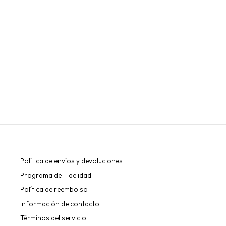
FIJADOR DE CEJAS ZOLA WAX BROW GEL
ZOLA
Regular
Sale
€17,00
from €15,00
price
price
Política de envíos y devoluciones
Programa de Fidelidad
Política de reembolso
Información de contacto
Términos del servicio