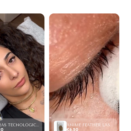
FIBRAS TECNOLÓGICAS “TOP PESTAÑAS” W LASHES 4D,SAMPLE SIZE (4 FILAS)
ANIME FEATHER LASHES PREMADE FANS (12 FILAS).
20
€6,50