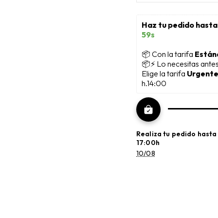
Haz tu pedido hasta
58s
📦
 Con la tarifa 
Están
📦⚡ Lo necesitas ante
Elige la tarifa 
Urgente
h.14:00
Realiza tu pedido hasta
17:00h
10/08