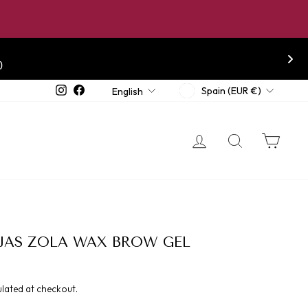
0
CURRENCY
LANGUAGE
Instagram
Facebook
Spain (EUR €)
English
LOG IN
SEARCH
CA
EJAS ZOLA WAX BROW GEL
lated at checkout.