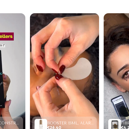
PROTEIN RECONSTRUCTION SYSTEM, LIFTING Y LAMINADO (2-6 MINUTOS)
BOOSTER 15ML, ALARGA RETENCIÓN/ACELERA SECADO.
€26,40
€4,