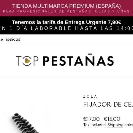
TIENDA MULTIMARCA PREMIUM (ESPAÑA)
PARA PROFESIONALES DE PESTAÑAS, CEJAS Y UÑAS
Tenemos la tarifa de Entrega Urgente 7,90€
EN 1 DÍA LABORABLE HASTA LAS 14:0
e Fidelidad
ZOLA
FIJADOR DE C
Regular
Sale
€17,00
€15,00
price
price
Tax included.
Shipping
calcu