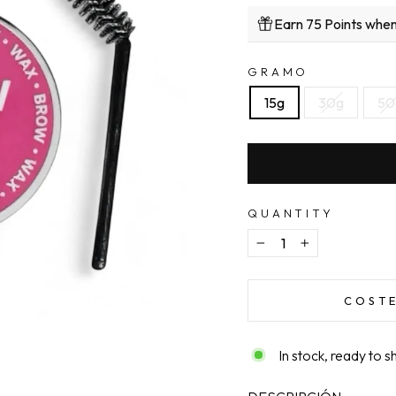
Earn 75 Points when
GRAMO
15g
30g
50
QUANTITY
−
+
COSTE
In stock, ready to s