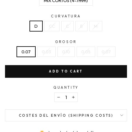
MIX CORTOS (4-7mm)
CURVATURA
D
CC
C
B
M
GROSOR
0.07
0.03
0.10
0.05
0,07
ADD TO CART
QUANTITY
−
+
COSTES DEL ENVÍO (SHIPPING COSTS)