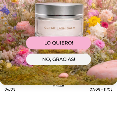
HACER UNA PREGUNTA
Haz tu pedido hasta h.17:00 para que salga hoy 
mismo! Quedan 
11h 11m 34s
📦
 Con la tarifa 
Estándar 
recíbelos entre 
07/08
 y 
11/08.
📦⚡ Lo necesitas antes?
LO QUIERO!
Elige la tarifa 
Urgente14. 
Si lo pides en este momento, 
llegará 
07/08 , 
hasta las h.14:00
NO, GRACIAS!
Realiza tu pedido
Lo preparamos
Te llegará con
hasta 17:00h
Tarifa Estándar
06/08
06/08
07/08 - 11/08