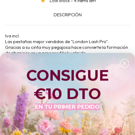
Low stock - 4 items left
DESCRIPCIÓN
Iva incl.
Las pestañas mejor vendidas de "London Lash Pro".
Gracias a su cinta muy pegajosa hace convierte la formación
de abanicos en un proceso fácil y rápido.
Fibra muy suave
Nota: la curvatura de estas pestañas es un poco menos
CONSIGUE
curvada, que la de extensiones "Beautier" o "Chelsea Silk" (la
CC de "Mayfair mink" coinsidera con la C de las otras marcas)
€10 DTO
MODO DE USO
¿PARA QUIEN ES APROPIADO?
EN TU PRIMER PEDIDO
CARACTERÍSTICAS CLAVE
INGREDIENTES