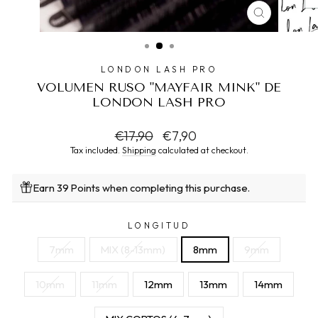
CLOSE
(ESC)
LONDON LASH PRO
VOLUMEN RUSO "MAYFAIR MINK" DE
LONDON LASH PRO
Regular
Sale
€17,90
€7,90
price
price
Tax included.
Shipping
calculated at checkout.
Earn 39 Points when completing this purchase.
LONGITUD
7mm
MIX (8-13mm)
8mm
9mm
10mm
11mm
12mm
13mm
14mm