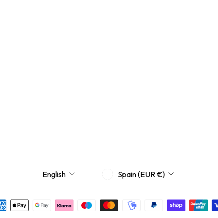
CURRENCY
LANGUAGE
Spain (EUR €)
English