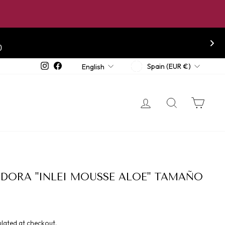
0
CURRENCY
LANGUAGE
Instagram
Facebook
Spain (EUR €)
English
LOG IN
SEARCH
CA
ADORA "INLEI MOUSSE ALOE" TAMAÑO
lated at checkout.