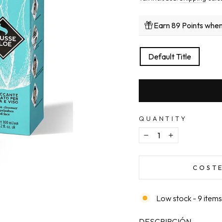
Earn 89 Points when
TITLE
Default Title
QUANTITY
−
+
COSTE
Low stock - 9 items 
DESCRIPCIÓN