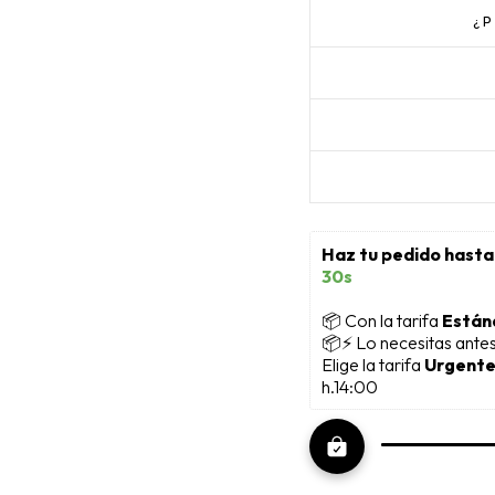
¿
Haz tu pedido hasta
28s
📦
 Con la tarifa 
Están
📦⚡ Lo necesitas ante
Elige la tarifa 
Urgente
h.14:00