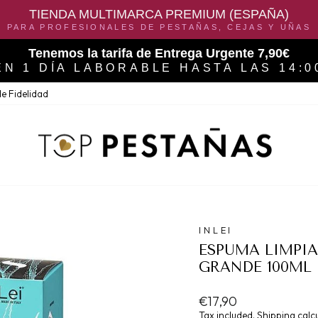
TIENDA MULTIMARCA PREMIUM (ESPAÑA)
PARA PROFESIONALES DE PESTAÑAS, CEJAS Y UÑAS
Tenemos la tarifa de Entrega Urgente 7,90€
EN 1 DÍA LABORABLE HASTA LAS 14:0
e Fidelidad
INLEI
ESPUMA LIMPI
GRANDE 100ML
Regular
€17,90
price
Tax included.
Shipping
calcu