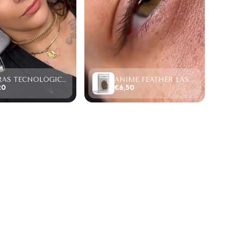
FIBRAS TECNOLÓGICAS “TOP PESTAÑAS” W LASHES 4D,SAMPLE SIZE (4 FILAS)
ANIME FEATHER LASHES PREMADE FANS (12 FILAS).
20
€6,50