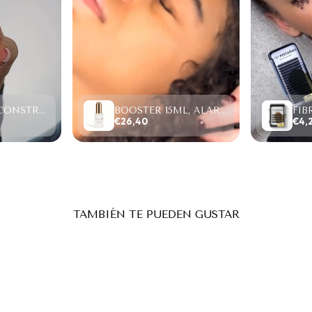
PROTEIN RECONSTRUCTION SYSTEM, LIFTING Y LAMINADO (2-6 MINUTOS)
BOOSTER 15ML, ALARGA RETENCIÓN/ACELERA SECADO.
€26,40
€4,
TAMBIÉN TE PUEDEN GUSTAR