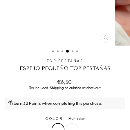
CLOSE
(ESC)
TOP PESTAÑAS
ESPEJO PEQUEÑO TOP PESTAÑAS
Regular
€6,50
price
Tax included.
Shipping
calculated at checkout.
Earn 32 Points when completing this purchase.
COLOR
—
Multicolor