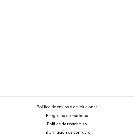
ESPEJO PEQUEÑO TOP
PESTAÑAS
TOP PESTAÑAS
€6,50
Política de envíos y devoluciones
Programa de Fidelidad
Política de reembolso
Información de contacto