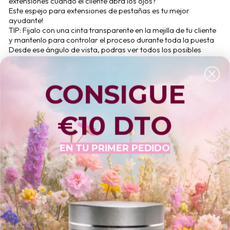
extensiones cuando el cliente abra los ojos?
Este espejo para extensiones de pestañas es tu mejor
ayudante!
TIP: Fijalo con una cinta transparente en la mejilla de tu cliente
y mantenlo para controlar el proceso durante toda la puesta
Desde ese ángulo de vista, podras ver todos los posibles
errores para evitarlos.
CONSIGUE
MODO DE USO
¿PARA QUIEN ES APROPIADO?
€10 DTO
CARACTERÍSTICAS CLAVE
EN TU PRIMER PEDIDO
INGREDIENTES
HACER UNA PREGUNTA
Haz tu pedido hasta h.17:00 para que salga hoy 
mismo! Quedan 
22h 01m 54s