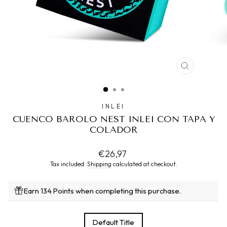
CLOSE
(ESC)
INLEI
CUENCO BAROLO NEST INLEI CON TAPA Y
COLADOR
Regular
€26,97
price
Tax included.
Shipping
calculated at checkout.
Earn 134 Points when completing this purchase.
TITLE
Default Title