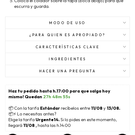
Coloca el colador sobre la tapa (boca abajo) para que
escurra y guarda.
MODO DE USO
¿PARA QUIEN ES APROPIADO?
CARACTERÍSTICAS CLAVE
INGREDIENTES
HACER UNA PREGUNTA
Haz tu pedido hasta h.17:00 para que salga hoy 
mismo! Quedan 
27h 48m 55s
📦
 Con la tarifa 
Estándar 
recíbelos entre 
11/08
 y 
13/08.
📦⚡ Lo necesitas antes?
Elige la tarifa 
Urgente14. 
Si lo pides en este momento, 
llegará 
11/08 , 
hasta las h.14:00