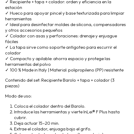
✓ Recipiente + tapa + colador: orden y eficiencia en la
estación
✓ Hueco para apoyar pincel y base texturizada para limpiar
herramientas
✓ Ideal para desinfectar moldes de silicona, compensadores
y otros accesorios pequeños
✓ Colador con asas y perforaciones: drenaje y enjuague
fáciles
✓ La tapa sirve como soporte antigoteo para escurrir el
colador
✓ Compacto y apilable: ahorra espacio y protege las
herramientas del polvo
✓ 100 % Made in Italy | Material: polipropileno (PP) resistente
Contenido del set: Recipiente Barolo + tapa + colador (3
piezas)
Modo de uso:
Coloca el colador dentro del Barolo.
Introduce las herramientas y vierte InLei® F Plus hasta
cubrir.
Deja actuar 15–20 min.
Extrae el colador, enjuaga bajo el grifo.