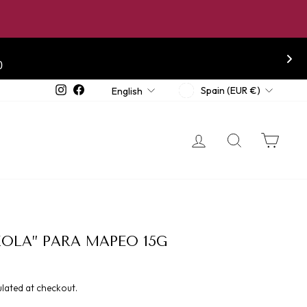
0
CURRENCY
LANGUAGE
Instagram
Facebook
Spain (EUR €)
English
LOG IN
SEARCH
CA
OLA” PARA MAPEO 15G
lated at checkout.