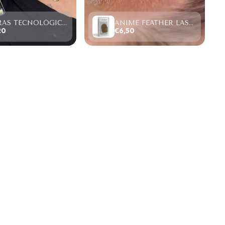
FIBRAS TECNOLÓGICAS “TOP PESTAÑAS” W LASHES 4D,SAMPLE SIZE (4 FILAS)
ANIME FEATHER LASHES PREMADE FANS (12 FILAS).
20
€6,50