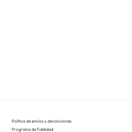
BROW PASTA “ZOLA” PARA MAPEO 15G
ZOLA
€12,00
Política de envíos y devoluciones
Programa de Fidelidad