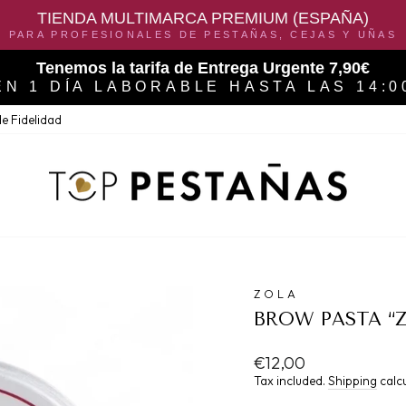
TIENDA MULTIMARCA PREMIUM (ESPAÑA)
PARA PROFESIONALES DE PESTAÑAS, CEJAS Y UÑAS
Tenemos la tarifa de Entrega Urgente 7,90€
EN 1 DÍA LABORABLE HASTA LAS 14:0
e Fidelidad
ZOLA
BROW PASTA “Z
Regular
€12,00
price
Tax included.
Shipping
calcu