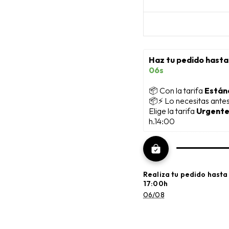
Haz tu pedido hasta
05s
📦
 Con la tarifa 
Están
📦⚡ Lo necesitas ante
Elige la tarifa 
Urgente
h.14:00
Realiza tu pedido hasta
17:00h
06/08