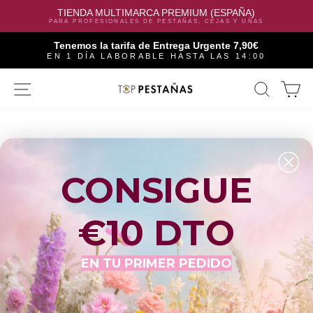
TIENDA MULTIMARCA PREMIUM (ESPAÑA)
PARA PROFESIONALES DE PESTAÑAS, CEJAS Y UÑAS
Tenemos la tarifa de Entrega Urgente 7,90€
EN 1 DÍA LABORABLE HASTA LAS 14:00
Skip
SITE NAVIGATION
SEAR
C
to
content
CONSIGUE
€10 DTO
EN TU PRIMER PEDIDO