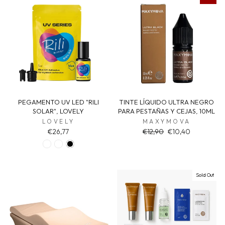
PEGAMENTO UV LED "RILI
TINTE LÍQUIDO ULTRA NEGRO
SOLAR", LOVELY
PARA PESTAÑAS Y CEJAS, 10ML
LOVELY
MAXYMOVA
Regular
Sale
€26,77
€12,90
€10,40
price
price
Sold Out