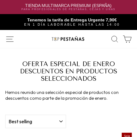
TIENDA MULTIMARCA PREMIUM (ESPAÑA)
PARA PROFESIONALES DE PESTAÑAS, CEJAS Y UÑAS
Tenemos la tarifa de Entrega Urgente 7,90€
EN 1 DÍA LABORABLE HASTA LAS 14:00
Skip
SITE NAVIGATION
SEAR
C
to
content
OFERTA ESPECIAL DE ENERO
DESCUENTOS EN PRODUCTOS
SELECCIONADOS
Hemos reunido una selección especial de productos con
descuentos como parte de la promoción de enero.
SORT
Sale