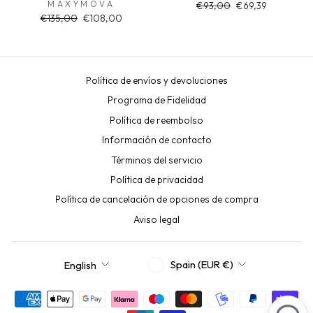
MAXYMOVA
Regular
Sale
€93,00
€69,39
price
price
Regular
Sale
€135,00
€108,00
price
price
Política de envíos y devoluciones
Programa de Fidelidad
Política de reembolso
Información de contacto
Términos del servicio
Política de privacidad
Política de cancelación de opciones de compra
Aviso legal
CURRENCY
LANGUAGE
Spain (EUR €)
English