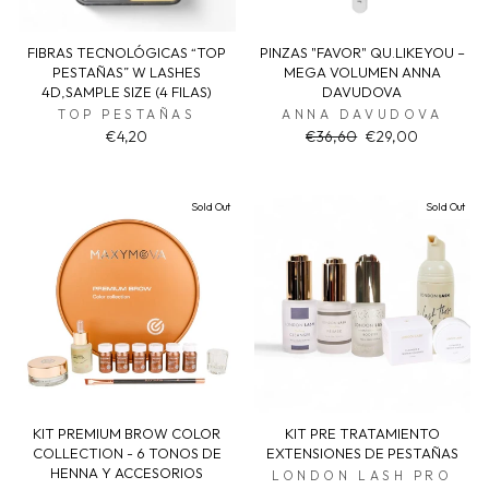
FIBRAS TECNOLÓGICAS “TOP
PINZAS "FAVOR" QU.LIKEYOU –
PESTAÑAS” W LASHES
MEGA VOLUMEN ANNA
4D,SAMPLE SIZE (4 FILAS)
DAVUDOVA
TOP PESTAÑAS
ANNA DAVUDOVA
Regular
Sale
€4,20
€36,60
€29,00
price
price
Sold Out
Sold Out
KIT PREMIUM BROW COLOR
KIT PRE TRATAMIENTO
COLLECTION - 6 TONOS DE
EXTENSIONES DE PESTAÑAS
HENNA Y ACCESORIOS
LONDON LASH PRO