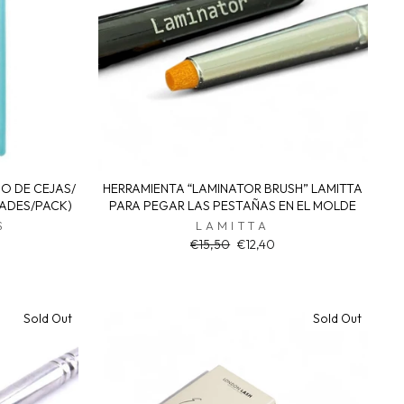
DO DE CEJAS/
HERRAMIENTA “LAMINATOR BRUSH” LAMITTA
DADES/PACK)
PARA PEGAR LAS PESTAÑAS EN EL MOLDE
S
LAMITTA
Regular
Sale
€15,50
€12,40
price
price
Sold Out
Sold Out