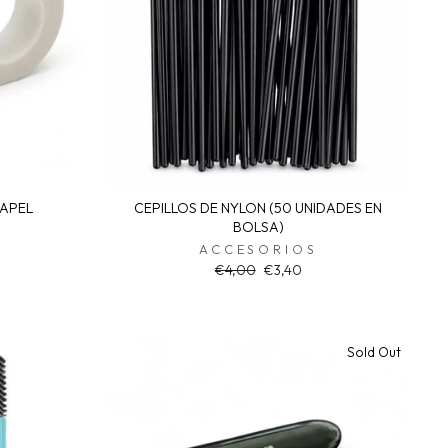
PAPEL
CEPILLOS DE NYLON (50 UNIDADES EN
BOLSA)
ACCESORIOS
Regular
Sale
€4,00
€3,40
price
price
Sold Out