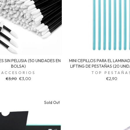
 SIN PELUSIA (50 UNIDADES EN
MINI CEPILLOS PARA EL LAMINA
BOLSA)
LIFTING DE PESTAÑAS (20 UNI
ACCESORIOS
TOP PESTAÑA
Regular
Sale
€3,90
€3,00
€2,90
price
price
Sold Out