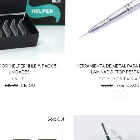
OR "HELPER" INLEI®. PACK 5
HERRAMIENTA DE METAL PARA E
UNIDADES.
LAMINADO “TOP PESTA
INLEI
TOP PESTAÑA
Regular
Sale
Regular
Sale
€18,90
€16,00
€7,20
from €5,00
price
price
price
price
Sold Out