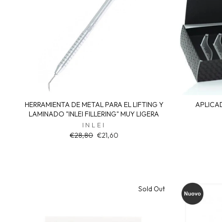
HERRAMIENTA DE METAL PARA EL LIFTING Y
APLICAD
LAMINADO "INLEI FILLERING" MUY LIGERA
INLEI
Regular
Sale
€28,80
€21,60
price
price
Sold Out