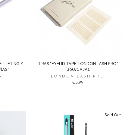
L LIFTING Y
TIRAS "EYELID TAPE. LONDON LASH PRO"
ÑAS”
(360/CAJA).
S
LONDON LASH PRO
€5,99
Sold Out