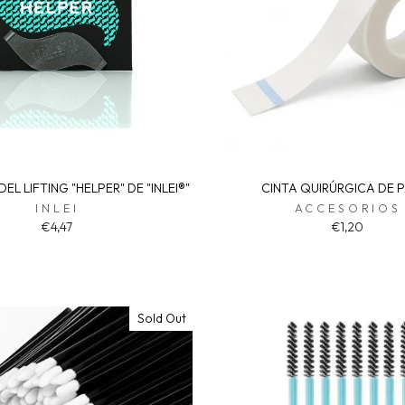
EL LIFTING "HELPER" DE "INLEI®"
CINTA QUIRÚRGICA DE 
INLEI
ACCESORIOS
€4,47
€1,20
Sold Out