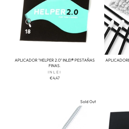
APLICADOR "HELPER 2.0" INLEI® PESTAÑAS
APLICADORES
FINAS.
INLEI
€4,47
Sold Out