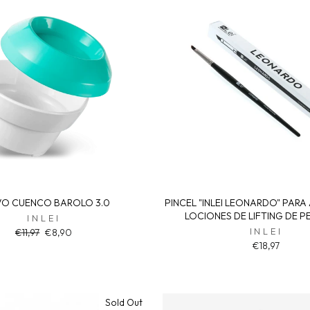
VO CUENCO BAROLO 3.0
PINCEL "INLEI LEONARDO" PARA
LOCIONES DE LIFTING DE 
INLEI
Regular
Sale
INLEI
€11,97
€8,90
price
price
€18,97
Sold Out